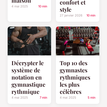
maison
confort et
4 mai 2025
10 min
style
27 janvier 2026
10 min
Décrypter le
Top 10 des
système de
gymnastes
notation en
rythmiques
gymnastique
les plus
rythmique
célèbres
4 mai 2025
7 min
4 mai 2025
5 min