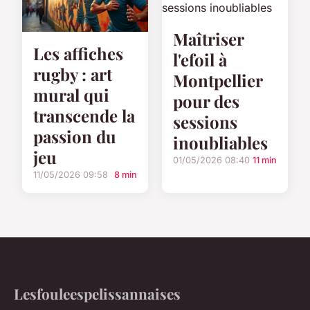
Maîtriser
Les affiches
l'efoil à
rugby : art
Montpellier
mural qui
pour des
transcende la
sessions
passion du
inoubliables
jeu
01/05/2026 08:40
11 min
11/05/2026 09:58
8 min
Lesfouleespelissannaises