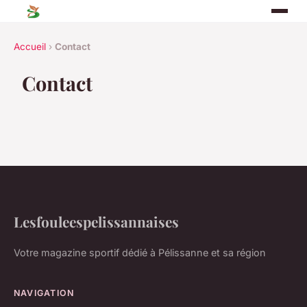
Accueil
›
Contact
Contact
Lesfouleespelissannaises
Votre magazine sportif dédié à Pélissanne et sa région
NAVIGATION