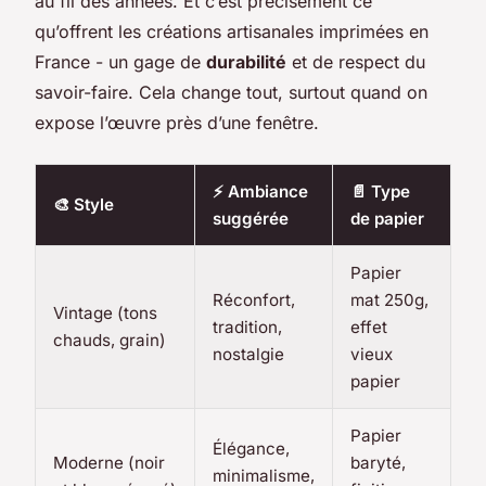
au fil des années. Et c’est précisément ce
qu’offrent les créations artisanales imprimées en
France - un gage de
durabilité
et de respect du
savoir-faire. Cela change tout, surtout quand on
expose l’œuvre près d’une fenêtre.
⚡ Ambiance
📄 Type
🎨 Style
suggérée
de papier
Papier
Réconfort,
mat 250g,
Vintage (tons
tradition,
effet
chauds, grain)
nostalgie
vieux
papier
Papier
Élégance,
Moderne (noir
baryté,
minimalisme,