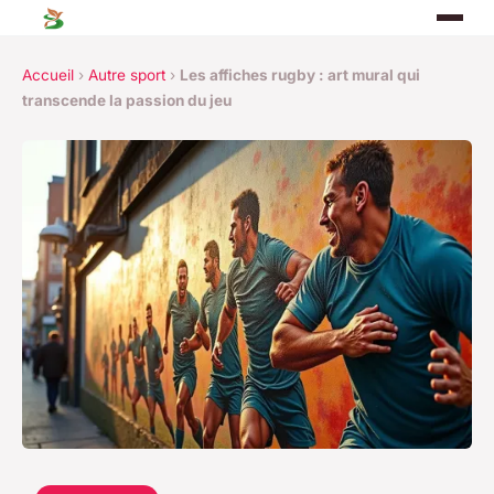
Accueil
›
Autre sport
›
Les affiches rugby : art mural qui
transcende la passion du jeu