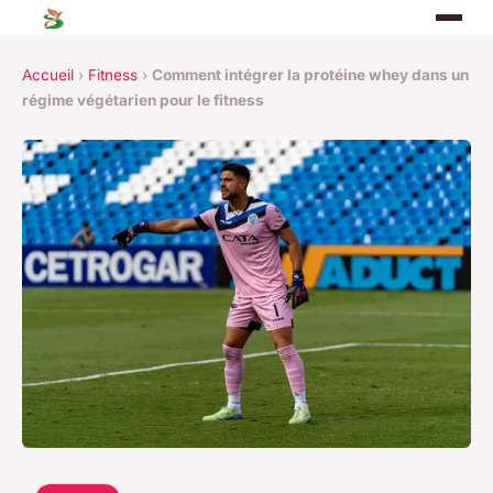
Accueil
›
Fitness
›
Comment intégrer la protéine whey dans un
régime végétarien pour le fitness