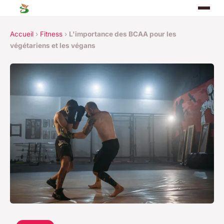
Accueil
›
Fitness
›
L'importance des BCAA pour les
végétariens et les végans